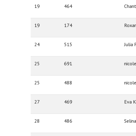
19
464
Chant
19
174
Roxan
24
515
Julia
25
691
nicol
25
488
nicol
27
469
Eva K
28
486
Selin