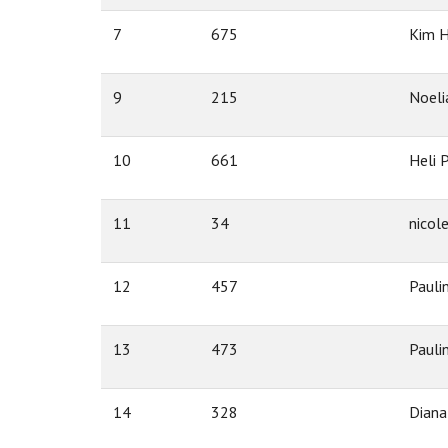
7
675
Kim H
9
215
Noeli
10
661
Heli 
11
34
nicol
12
457
Pauli
13
473
Pauli
14
328
Diana