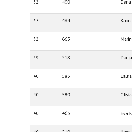
32
490
Daria 
32
484
Karin
32
665
Marin
39
518
Danja 
40
585
Laura
40
580
Olivia
40
463
Eva Kr
40
210
Ilana 