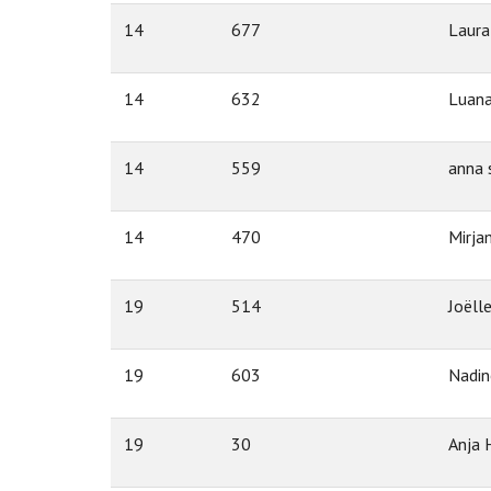
14
677
Laura
14
632
Luana
14
559
anna 
14
470
Mirja
19
514
Joëll
19
603
Nadin
19
30
Anja 