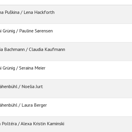
na Puškina / Lena Hackforth
 Grünig / Pauline Sørensen
ia Bachmann / Claudia Kaufmann
 Grünig / Seraina Meier
rähenbühl / Noelia Jurt
Krähenbühl / Laura Berger
 Poltéra / Alexa Kristin Kaminski