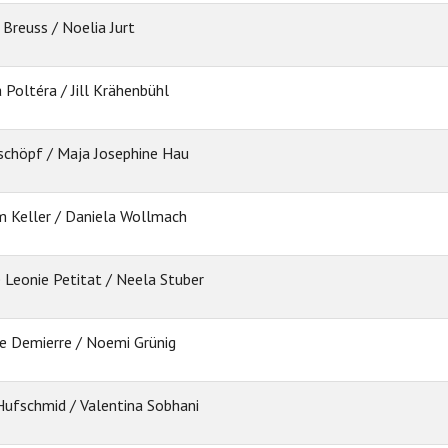
 Breuss / Noelia Jurt
 Poltéra / Jill Krähenbühl
schöpf / Maja Josephine Hau
m Keller / Daniela Wollmach
e Leonie Petitat / Neela Stuber
e Demierre / Noemi Grünig
Hufschmid / Valentina Sobhani