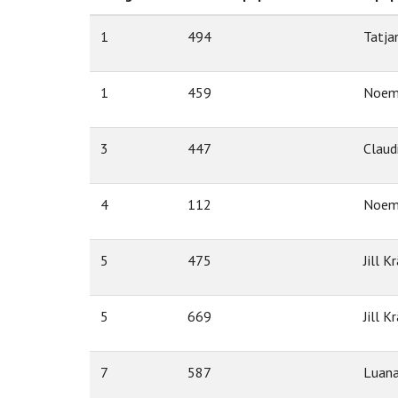
1
494
Tatja
1
459
Noemi
3
447
Claud
4
112
Noemi
5
475
Jill K
5
669
Jill 
7
587
Luana