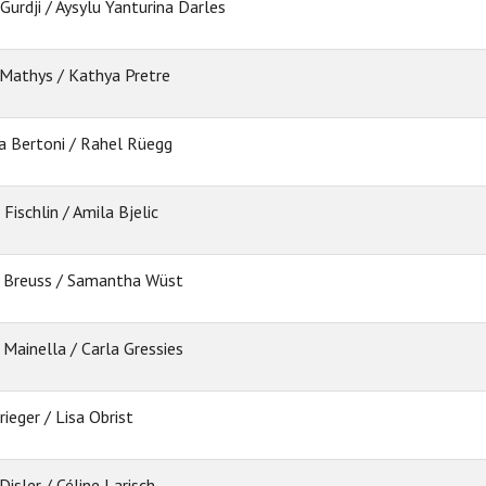
Gurdji / Aysylu Yanturina Darles
 Mathys / Kathya Pretre
a Bertoni / Rahel Rüegg
Fischlin / Amila Bjelic
 Breuss / Samantha Wüst
 Mainella / Carla Gressies
ieger / Lisa Obrist
Disler / Céline Larisch