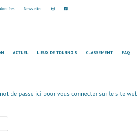
s données
Newsletter
ON
ACTUEL
LIEUX DE TOURNOIS
CLASSEMENT
FAQ
2025/2026
Teams
2024/2025
Spieler/-
Équipe
2023/2024
Joueur
Équipe
2022/2023
Joueur
Équipe
2021/2022
Joueur
Équipe
 mot de passe ici pour vous connecter sur le site we
Joueur