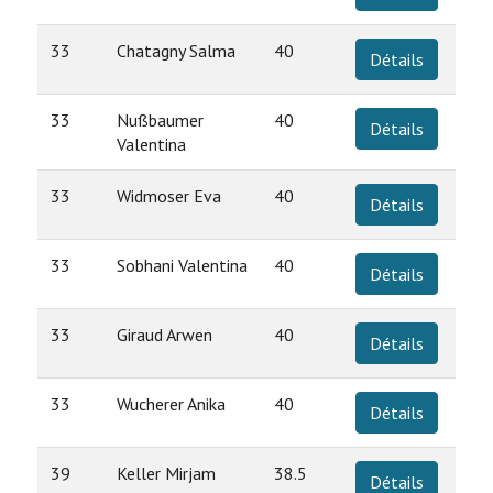
33
Chatagny Salma
40
Détails
33
Nußbaumer
40
Détails
Valentina
33
Widmoser Eva
40
Détails
33
Sobhani Valentina
40
Détails
33
Giraud Arwen
40
Détails
33
Wucherer Anika
40
Détails
39
Keller Mirjam
38.5
Détails