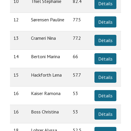
10
Thiel Stephanie
82.4
Détails
12
Sørensen Pauline
77.5
Détails
13
Crameri Nina
77.2
Détails
14
Bertoni Marina
66
Détails
15
Hackforth Lena
57.7
Détails
16
Kaiser Ramona
53
Détails
16
Boss Christina
53
Détails
18
Lohrer Alyssa
52.5