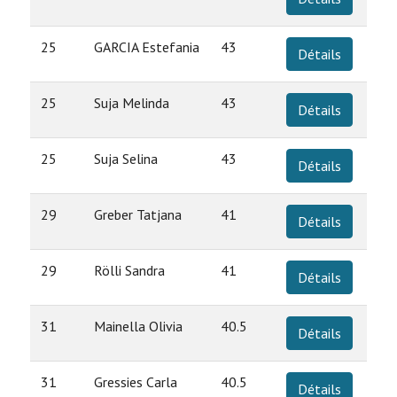
25
GARCIA Estefania
43
Détails
25
Suja Melinda
43
Détails
25
Suja Selina
43
Détails
29
Greber Tatjana
41
Détails
29
Rölli Sandra
41
Détails
31
Mainella Olivia
40.5
Détails
31
Gressies Carla
40.5
Détails