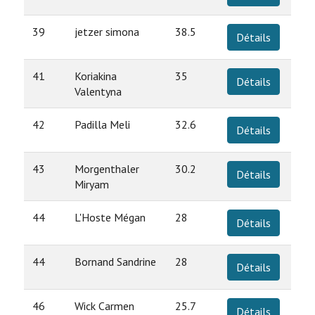
39
jetzer simona
38.5
Détails
41
Koriakina
35
Détails
Valentyna
42
Padilla Meli
32.6
Détails
43
Morgenthaler
30.2
Détails
Miryam
44
L'Hoste Mégan
28
Détails
44
Bornand Sandrine
28
Détails
46
Wick Carmen
25.7
Détails