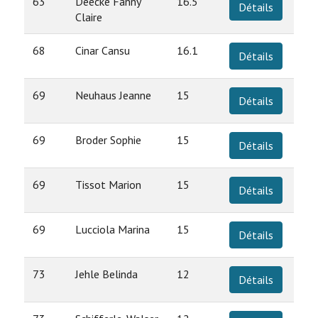
63
Deecke Fanny
16.5
Détails
Claire
68
Cinar Cansu
16.1
Détails
69
Neuhaus Jeanne
15
Détails
69
Broder Sophie
15
Détails
69
Tissot Marion
15
Détails
69
Lucciola Marina
15
Détails
73
Jehle Belinda
12
Détails