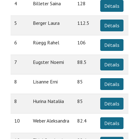
4
Billeter Saina
128
Détails
5
Berger Laura
112.5
Détails
6
Rüegg Rahel
106
Détails
7
Eugster Noemi
88.5
Détails
8
Lisanne Erni
85
Détails
8
Hurina Nataliia
85
Détails
10
Weber Aleksandra
82.4
Détails