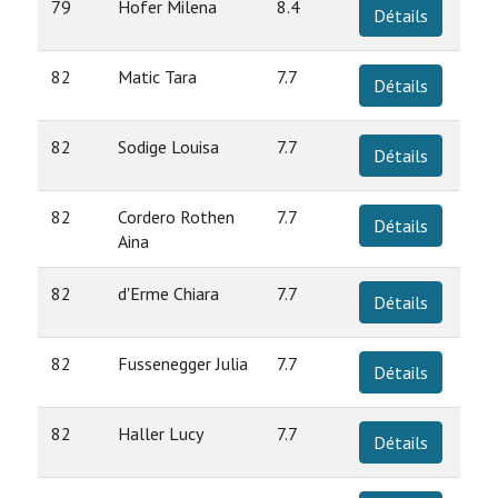
79
Hofer Milena
8.4
Détails
82
Matic Tara
7.7
Détails
82
Sodige Louisa
7.7
Détails
82
Cordero Rothen
7.7
Détails
Aina
82
d'Erme Chiara
7.7
Détails
82
Fussenegger Julia
7.7
Détails
82
Haller Lucy
7.7
Détails