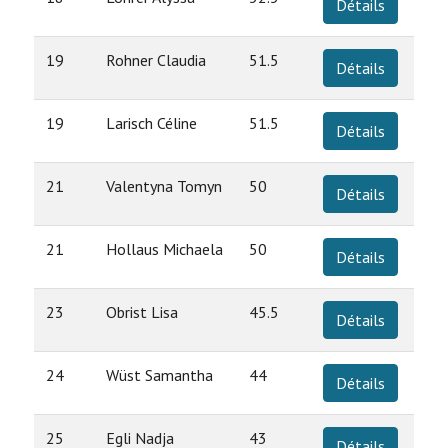
Détails
19
Rohner Claudia
51.5
Détails
19
Larisch Céline
51.5
Détails
21
Valentyna Tomyn
50
Détails
21
Hollaus Michaela
50
Détails
23
Obrist Lisa
45.5
Détails
24
Wüst Samantha
44
Détails
25
Egli Nadja
43
Détails