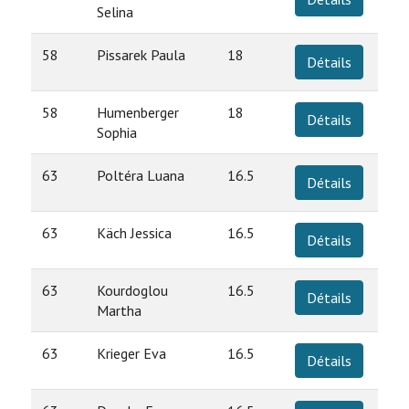
Selina
58
Pissarek Paula
18
Détails
58
Humenberger
18
Détails
Sophia
63
Poltéra Luana
16.5
Détails
63
Käch Jessica
16.5
Détails
63
Kourdoglou
16.5
Détails
Martha
63
Krieger Eva
16.5
Détails