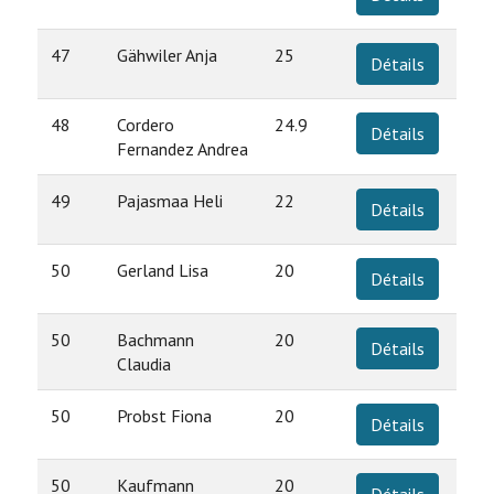
47
Gähwiler Anja
25
Détails
48
Cordero
24.9
Détails
Fernandez Andrea
49
Pajasmaa Heli
22
Détails
50
Gerland Lisa
20
Détails
50
Bachmann
20
Détails
Claudia
50
Probst Fiona
20
Détails
50
Kaufmann
20