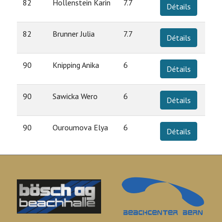
82
Hollenstein Karin
7.7
Détails
82
Brunner Julia
7.7
Détails
90
Knipping Anika
6
Détails
90
Sawicka Wero
6
Détails
90
Ouroumova Elya
6
Détails