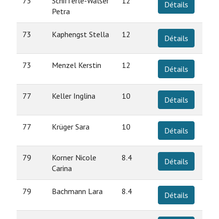
73
Schifferle-Walser
12
Détails
Petra
73
Kaphengst Stella
12
Détails
73
Menzel Kerstin
12
Détails
77
Keller Inglina
10
Détails
77
Krüger Sara
10
Détails
79
Korner Nicole
8.4
Détails
Carina
79
Bachmann Lara
8.4
Détails