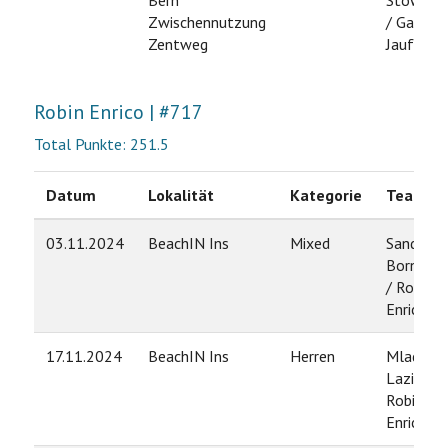
Bern
Stowass
Zwischennutzung
/ Gaétan
Zentweg
Jauffret
Robin Enrico | #717
Total Punkte: 251.5
Datum
Lokalität
Kategorie
Team
03.11.2024
BeachIN Ins
Mixed
Sandrine
Bornand
/ Robin
Enrico
17.11.2024
BeachIN Ins
Herren
Mladen
Lazic /
Robin
Enrico