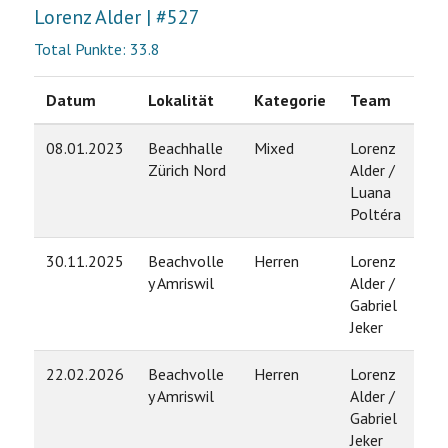
Lorenz Alder | #527
Total Punkte: 33.8
Datum
Lokalität
Kategorie
Team
Ra
08.01.2023
Beachhalle
Mixed
Lorenz
9
Zürich Nord
Alder /
Luana
Poltéra
30.11.2025
Beachvolle
Herren
Lorenz
9
y Amriswil
Alder /
Gabriel
Jeker
22.02.2026
Beachvolle
Herren
Lorenz
9
y Amriswil
Alder /
Gabriel
Jeker