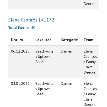
Deecke
Elena Csontos | #1172
Total Punkte: 40
Datum
Lokalität
Kategorie
Team
Ra
06.12.2025
Beachvolle
Damen
Elena
3
y Uptown
Csontos
Basel
/ Fanny
Claire
Deecke
03.01.2026
Beachvolle
Damen
Elena
3
y Uptown
Csontos
Basel
/ Fanny
Claire
Deecke