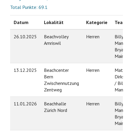
Total Punkte: 69.1
Datum
Lokalität
Kategorie
Team
26.10.2025
Beachvolley
Herren
Billy
Amriswil
Manixab 
Bryant
Mairs
13.12.2025
Beachcenter
Herren
Mathias
Bern
Dirksmei
Zwischennutzung
/ Billy
Zentweg
Manixab
11.01.2026
Beachhalle
Herren
Billy
Zürich Nord
Manixab 
Bryant
Mairs