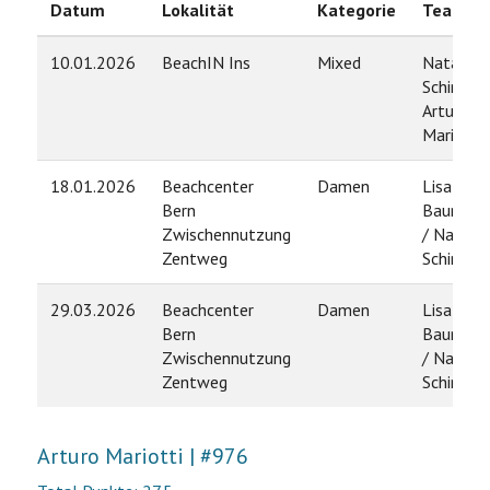
Datum
Lokalität
Kategorie
Team
10.01.2026
BeachIN Ins
Mixed
Natasha
Schirach 
Arturo
Mariotti
18.01.2026
Beachcenter
Damen
Lisa
Bern
Baumgar
Zwischennutzung
/ Natash
Zentweg
Schirach
29.03.2026
Beachcenter
Damen
Lisa
Bern
Baumgar
Zwischennutzung
/ Natash
Zentweg
Schirach
Arturo Mariotti | #976