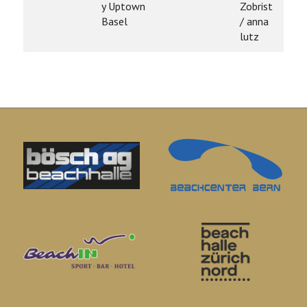
y Uptown
Zobrist
Basel
/ anna
lutz