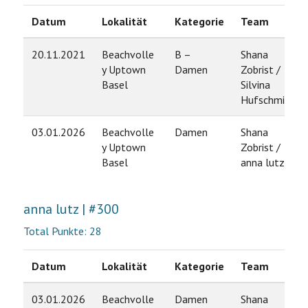
Datum
Lokalität
Kategorie
Team
20.11.2021
Beachvolle
B –
Shana
y Uptown
Damen
Zobrist /
Basel
Silvina
Hufschmid
03.01.2026
Beachvolle
Damen
Shana
y Uptown
Zobrist /
Basel
anna lutz
anna lutz | #300
Total Punkte: 28
Datum
Lokalität
Kategorie
Team
Ra
03.01.2026
Beachvolle
Damen
Shana
2