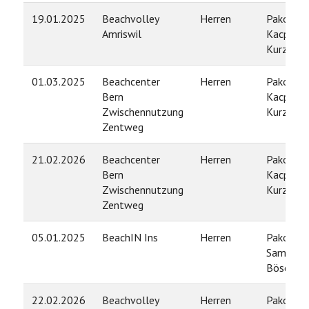
19.01.2025
Beachvolley
Herren
Pako Len
Amriswil
Kacper
Kurzawa
01.03.2025
Beachcenter
Herren
Pako Len
Bern
Kacper
Zwischennutzung
Kurzawa
Zentweg
21.02.2026
Beachcenter
Herren
Pako Len
Bern
Kacper
Zwischennutzung
Kurzawa
Zentweg
05.01.2025
BeachIN Ins
Herren
Pako Len
Samuel
Bösch
22.02.2026
Beachvolley
Herren
Pako Len