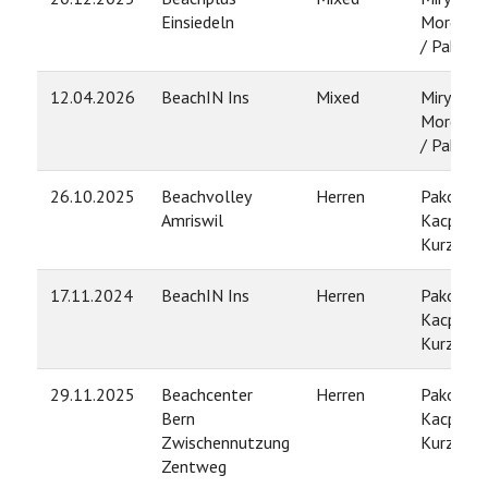
Einsiedeln
Morgenth
/ Pako L
12.04.2026
BeachIN Ins
Mixed
Miryam
Morgenth
/ Pako L
26.10.2025
Beachvolley
Herren
Pako Len
Amriswil
Kacper
Kurzawa
17.11.2024
BeachIN Ins
Herren
Pako Len
Kacper
Kurzawa
29.11.2025
Beachcenter
Herren
Pako Len
Bern
Kacper
Zwischennutzung
Kurzawa
Zentweg