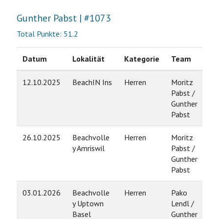
Gunther Pabst | #1073
Total Punkte: 51.2
Datum
Lokalität
Kategorie
Team
Ra
12.10.2025
BeachIN Ins
Herren
Moritz
5
Pabst /
Gunther
Pabst
26.10.2025
Beachvolle
Herren
Moritz
5
y Amriswil
Pabst /
Gunther
Pabst
03.01.2026
Beachvolle
Herren
Pako
6
y Uptown
Lendl /
Basel
Gunther