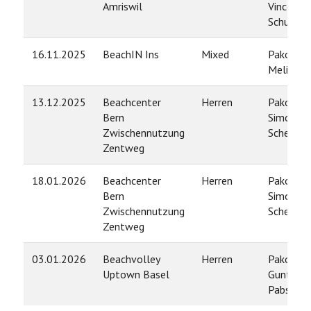
Amriswil
Vincent
Schubert
16.11.2025
BeachIN Ins
Mixed
Pako Len
Meli Padi
13.12.2025
Beachcenter
Herren
Pako Len
Bern
Simon
Zwischennutzung
Schelling
Zentweg
18.01.2026
Beachcenter
Herren
Pako Len
Bern
Simon
Zwischennutzung
Schelling
Zentweg
03.01.2026
Beachvolley
Herren
Pako Len
Uptown Basel
Gunther
Pabst