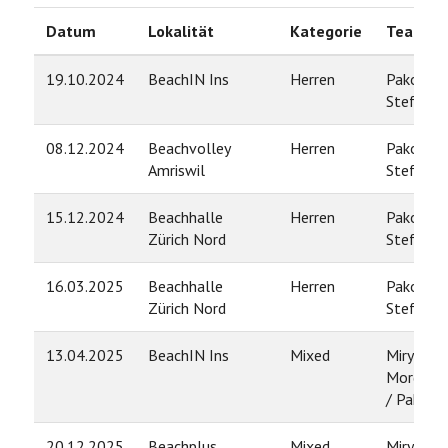
Datum
Lokalität
Kategorie
Team
19.10.2024
BeachIN Ins
Herren
Pako Len
Stefan H
08.12.2024
Beachvolley
Herren
Pako Len
Amriswil
Stefan H
15.12.2024
Beachhalle
Herren
Pako Len
Zürich Nord
Stefan H
16.03.2025
Beachhalle
Herren
Pako Len
Zürich Nord
Stefan H
13.04.2025
BeachIN Ins
Mixed
Miryam
Morgenth
/ Pako L
20.12.2025
Beachplus
Mixed
Miryam