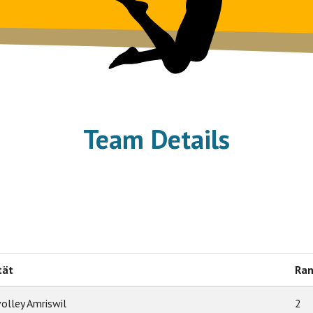
Team Details
tät
Ra
olley Amriswil
2