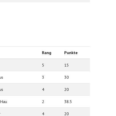
Rang
Punkte
5
15
us
3
30
us
4
20
 Hau
2
38.5
r
4
20