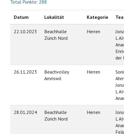
Total Punkte: 288
Datum
Lokalität
Kategorie
Team
22.10.2023
Beachhalle
Herren
Jonathan
Zürich Nord
L Alvarez
Anampa 
Enrico va
der Loo
26.11.2023
Beachvolley
Herren
Sonil
Amriswil
Ahmadi /
Jonathan
L Alvarez
Anampa
28.01.2024
Beachhalle
Herren
Jonathan
Zürich Nord
L Alvarez
Anampa 
Felipe