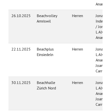
Anampa
26.10.2025
Beachvolley
Herren
Jonas
Amriswil
Inderbitz
/ Jonath
L Alvarez
Anampa
22.11.2025
Beachplus
Herren
Jonathan
Einsiedeln
L Alvarez
Anampa 
Joan
Carreter
30.11.2025
Beachhalle
Herren
Jonathan
Zürich Nord
L Alvarez
Anampa 
Joan
Carreter