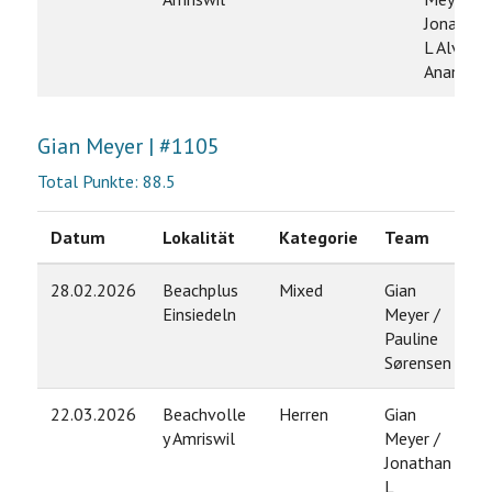
Jonathan
L Alvarez
Anampa
Gian Meyer | #1105
Total Punkte: 88.5
Datum
Lokalität
Kategorie
Team
R
28.02.2026
Beachplus
Mixed
Gian
1
Einsiedeln
Meyer /
Pauline
Sørensen
22.03.2026
Beachvolle
Herren
Gian
2
y Amriswil
Meyer /
Jonathan
L