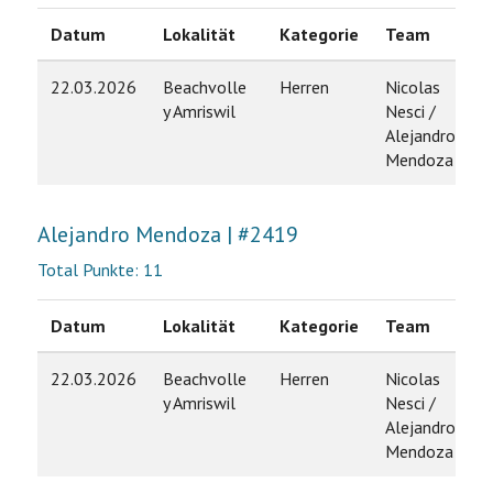
Datum
Lokalität
Kategorie
Team
R
22.03.2026
Beachvolle
Herren
Nicolas
7
y Amriswil
Nesci /
Alejandro
Mendoza
Alejandro Mendoza | #2419
Total Punkte: 11
Datum
Lokalität
Kategorie
Team
R
22.03.2026
Beachvolle
Herren
Nicolas
7
y Amriswil
Nesci /
Alejandro
Mendoza