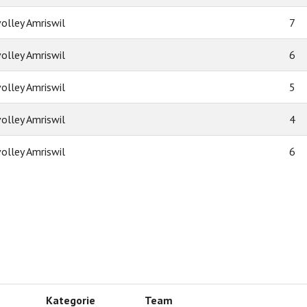
olley Amriswil
7
olley Amriswil
6
olley Amriswil
5
olley Amriswil
4
olley Amriswil
6
Kategorie
Team