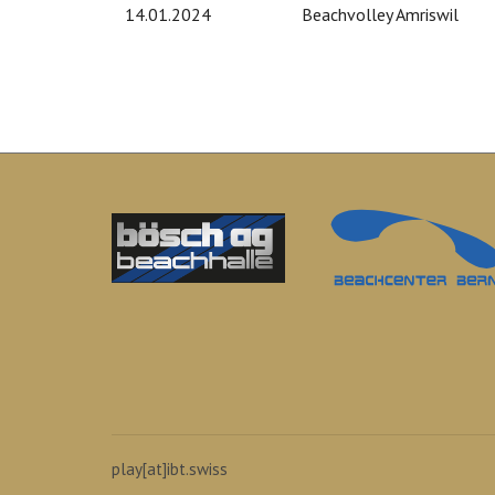
14.01.2024
Beachvolley Amriswil
play[at]ibt.swiss