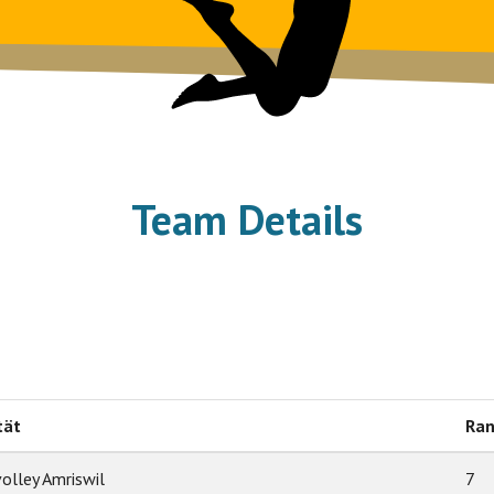
Team Details
tät
Ra
olley Amriswil
7