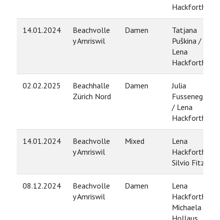
Hackforth
14.01.2024
Beachvolle
Damen
Tatjana
y Amriswil
Puškina /
Lena
Hackforth
02.02.2025
Beachhalle
Damen
Julia
Zürich Nord
Fussenegger
/ Lena
Hackforth
14.01.2024
Beachvolle
Mixed
Lena
y Amriswil
Hackforth /
Silvio Fitz
08.12.2024
Beachvolle
Damen
Lena
y Amriswil
Hackforth /
Michaela
Hollaus