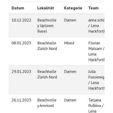
Datum
Lokalität
Kategorie
Team
10.12.2022
Beachvolle
Damen
anna schöpf
y Uptown
/ Lena
Basel
Hackforth
08.01.2023
Beachhalle
Mixed
Florian
Zürich Nord
Malsam /
Lena
Hackforth
29.01.2023
Beachhalle
Damen
Julia
Zürich Nord
Fussenegger
/ Lena
Hackforth
26.11.2023
Beachvolle
Damen
Tatjana
y Amriswil
Puškina /
Lena