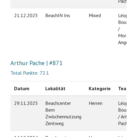
Pache
21.12.2025
BeachIN Ins
Mixed
Léopold
Bourdon
/
Morgane
Angelozz
Arthur Pache | #871
Total Punkte: 72.1
Datum
Lokalität
Kategorie
Team
29.11.2025
Beachcenter
Herren
Léopold
Bern
Bourdon
Zwischennutzung
/ Arthur
Zentweg
Pache