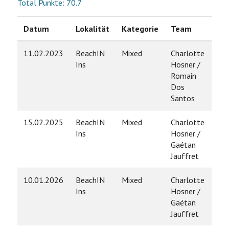
Total Punkte: 70.7
Datum
Lokalität
Kategorie
Team
Ra
11.02.2023
BeachIN
Mixed
Charlotte
2
Ins
Hosner /
Romain
Dos
Santos
15.02.2025
BeachIN
Mixed
Charlotte
2
Ins
Hosner /
Gaétan
Jauffret
10.01.2026
BeachIN
Mixed
Charlotte
9
Ins
Hosner /
Gaétan
Jauffret