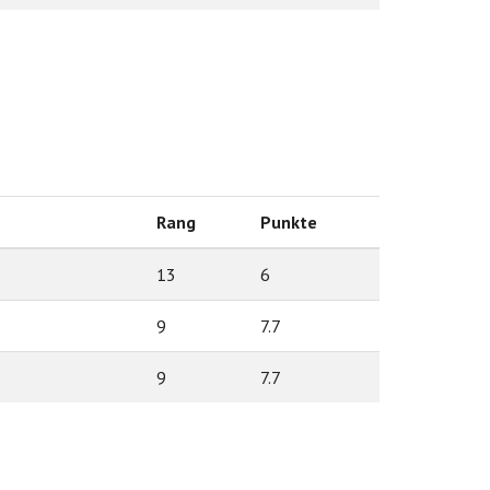
Rang
Punkte
13
6
9
7.7
9
7.7