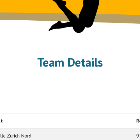
Team Details
ät
R
le Zürich Nord
9