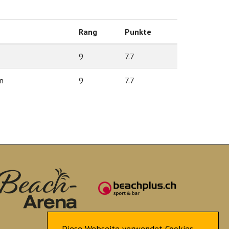
Rang
Punkte
9
7.7
n
9
7.7
Diese Webseite verwendet Cookies.