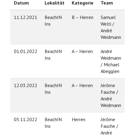
Datum
Lokalität
Kategorie
Team
Ra
11.12.2021
BeachIN
B – Herren
Samuel
7
Ins
Welti /
André
Weidmann
01.01.2022
BeachIN
A – Herren
André
4
Ins
Weidmann
/ Michael
Abegglen
12.03.2022
BeachIN
A – Herren
Jérôme
9
Ins
Fauche /
André
Weidmann
05.11.2022
BeachIN
Herren
Jérôme
4
Ins
Fauche /
André