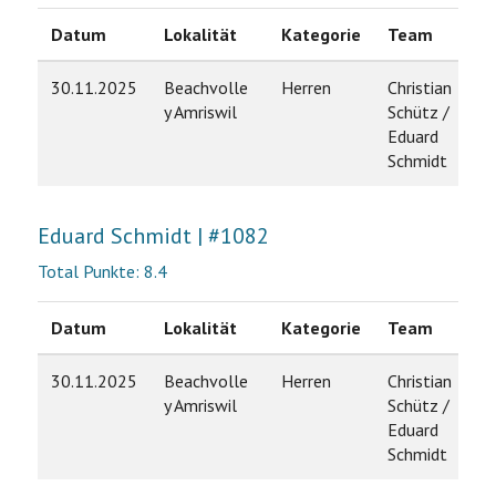
Datum
Lokalität
Kategorie
Team
R
30.11.2025
Beachvolle
Herren
Christian
9
y Amriswil
Schütz /
Eduard
Schmidt
Eduard Schmidt | #1082
Total Punkte: 8.4
Datum
Lokalität
Kategorie
Team
R
30.11.2025
Beachvolle
Herren
Christian
9
y Amriswil
Schütz /
Eduard
Schmidt