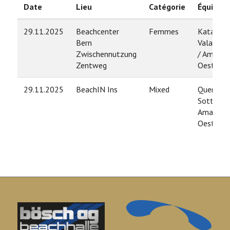
Date
Lieu
Catégorie
Équipe
29.11.2025
Beachcenter
Femmes
Katarina
Bern
Valastan
Zwischennutzung
/ Amandi
Zentweg
Oestreich
29.11.2025
BeachIN Ins
Mixed
Quentin
Sottocas
Amandin
Oestreich