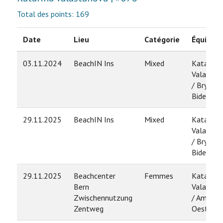
Total des points: 169
Date
Lieu
Catégorie
Équipe
03.11.2024
BeachIN Ins
Mixed
Katarina
Valastan
/ Bryan
Biderbos
29.11.2025
BeachIN Ins
Mixed
Katarina
Valastan
/ Bryan
Biderbos
29.11.2025
Beachcenter
Femmes
Katarina
Bern
Valastan
Zwischennutzung
/ Amandi
Zentweg
Oestreich