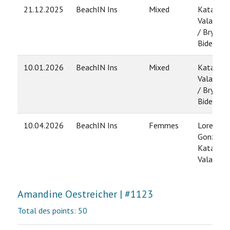
21.12.2025
BeachIN Ins
Mixed
Katarina
Valastan
/ Bryan
Biderbos
10.01.2026
BeachIN Ins
Mixed
Katarina
Valastan
/ Bryan
Biderbos
10.04.2026
BeachIN Ins
Femmes
Lorena
Gonzalez
Katarina
Valastan
Amandine Oestreicher | #1123
Total des points: 50