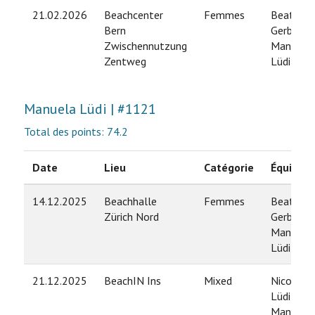
21.02.2026
Beachcenter
Femmes
Beatrice
Bern
Gerber /
Zwischennutzung
Manuela
Zentweg
Lüdi
Manuela Lüdi | #1121
Total des points: 74.2
Date
Lieu
Catégorie
Équipe
14.12.2025
Beachhalle
Femmes
Beatrice
Zürich Nord
Gerber /
Manuela
Lüdi
21.12.2025
BeachIN Ins
Mixed
Nicola
Lüdi /
Manuela