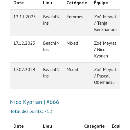
Date
Lieu
Catégorie
Équipe
Ra
12.11.2023
BeachIN
Femmes
Zoé Meyrat
6
Ins
/ Tanja
Benkhanous
17.12.2023
BeachIN
Mixed
Zoé Meyrat
9
Ins
/ Nico
Kyprian
17.02.2024
BeachIN
Mixed
Zoé Meyrat
7
Ins
/ Pascal
Oberhänsli
Nico Kyprian | #666
Total des points: 71.3
Date
Lieu
Catégorie
Équipe