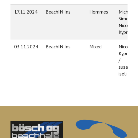
17.11.2024
BeachIN Ins
Hommes
Michel
Simon /
Nico
Kyprian
03.11.2024
BeachIN Ins
Mixed
Nico
Kyprian
/
susanne
iseli