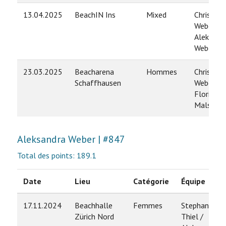
13.04.2025
BeachIN Ins
Mixed
Christian
Weber /
Aleksand
Weber
23.03.2025
Beacharena
Hommes
Christian
Schaffhausen
Weber /
Florian
Malsam
Aleksandra Weber | #847
Total des points: 189.1
Date
Lieu
Catégorie
Équipe
17.11.2024
Beachhalle
Femmes
Stephanie
Zürich Nord
Thiel /