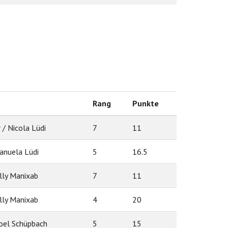
Rang
Punkte
 / Nicola Lüdi
7
11
Manuela Lüdi
5
16.5
illy Manixab
7
11
illy Manixab
4
20
Noel Schüpbach
5
15