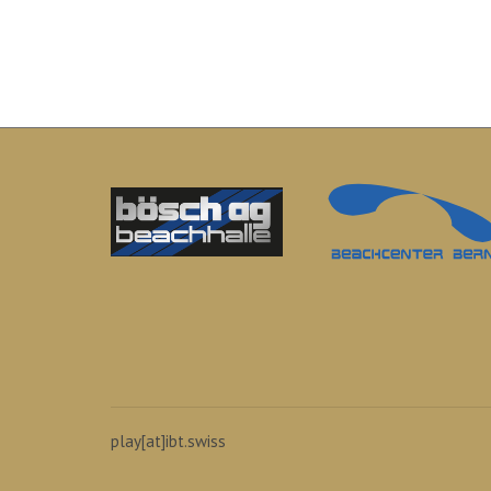
play[at]ibt.swiss