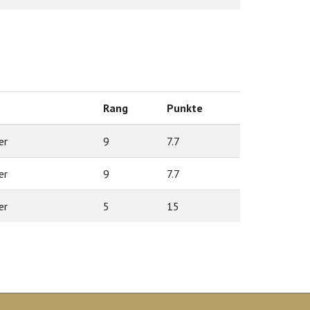
Rang
Punkte
er
9
7.7
er
9
7.7
er
5
15