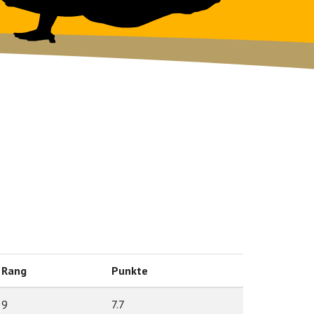
Rang
Punkte
9
7.7