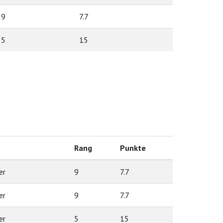
9
7.7
5
15
Rang
Punkte
er
9
7.7
er
9
7.7
er
5
15