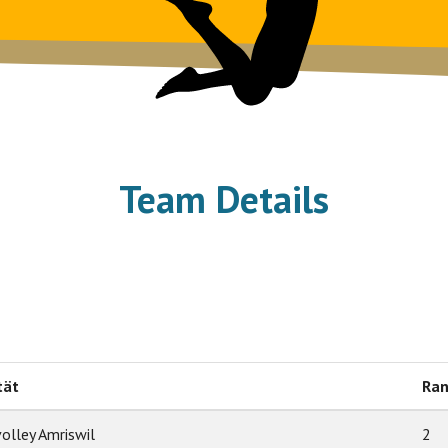
Team Details
1
tät
Ra
olley Amriswil
2