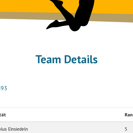
Team Details
493
tät
Ran
lus Einsiedeln
5