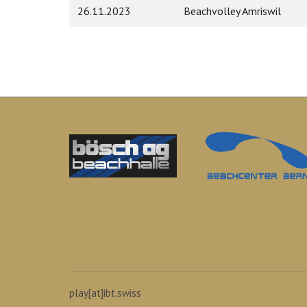
26.11.2023
Beachvolley Amriswil
play[at]ibt.swiss