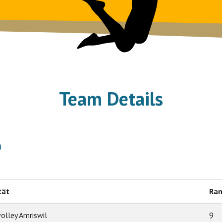
Team Details
0
tät
Ra
olley Amriswil
9