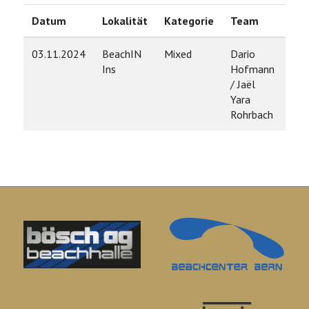
Datum
Lokalität
Kategorie
Team
Ra
03.11.2024
BeachIN
Mixed
Dario
5
Ins
Hofmann
/ Jaël
Yara
Rohrbach