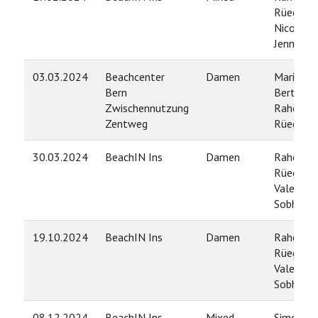
Rüegg /
Nicolas
Jenni
03.03.2024
Beachcenter
Damen
Marina
Bern
Bertoni /
Zwischennutzung
Rahel
Zentweg
Rüegg
30.03.2024
BeachIN Ins
Damen
Rahel
Rüegg /
Valentin
Sobhani
19.10.2024
BeachIN Ins
Damen
Rahel
Rüegg /
Valentin
Sobhani
08.12.2024
BeachIN Ins
Mixed
Simone