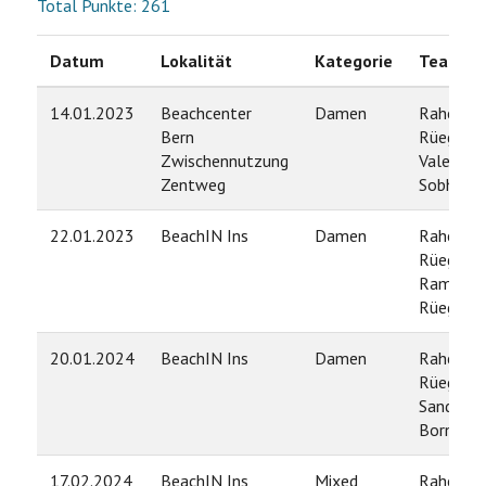
Total Punkte: 261
Datum
Lokalität
Kategorie
Team
14.01.2023
Beachcenter
Damen
Rahel
Bern
Rüegg /
Zwischennutzung
Valentin
Zentweg
Sobhani
22.01.2023
BeachIN Ins
Damen
Rahel
Rüegg /
Ramona
Rüegg
20.01.2024
BeachIN Ins
Damen
Rahel
Rüegg /
Sandrine
Bornand
17.02.2024
BeachIN Ins
Mixed
Rahel