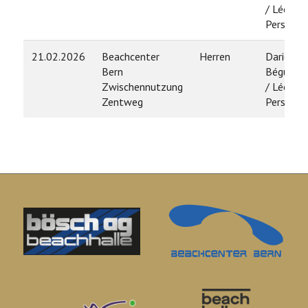
/ Léo
Persoz
21.02.2026
Beachcenter
Herren
Dario
Bern
Béguelin
Zwischennutzung
/ Léo
Zentweg
Persoz