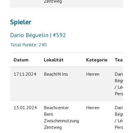
Zentweg
Spieler
Dario Béguelin | #592
Total Punkte: 240
Datum
Lokalität
Kategorie
Team
17.11.2024
BeachIN Ins
Herren
Dario
Béguelin
/ Léo
Persoz
13.01.2024
Beachcenter
Herren
Dario
Bern
Béguelin
Zwischennutzung
/ Léo
Zentweg
Persoz